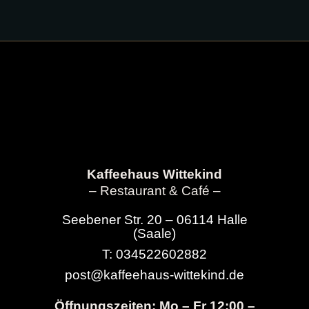
Kaffeehaus Wittekind
– Restaurant & Café –
Seebener Str. 20 – 06114 Halle
(Saale)
T: 034522602882
post@kaffeehaus-wittekind.de
Öffnungszeiten: Mo – Fr 12:00 –